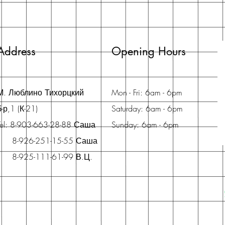
Address
Opening Hours
М. Люблино Тихорцкий
Mon - Fri: 6am - 6pm
б-р,1 (К-21)
Saturday: 6am - 6pm
Tel: 8-903-663-28-88 Саша
Sunday: 6am - 6pm
8-926-251-15-55 Саша
8-925-111-61-99 В.Ц.