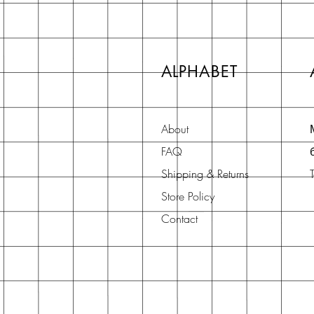
ALPHABET
About
FAQ
Shipping & Returns
Store Policy
Contact