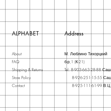
ALPHABET
Address
About
М. Люблино Тихорцкий
FAQ
б-р,1 (К-21)
Shipping & Returns
Tel: 8-903-663-28-88 Са
Store Policy
8-926-251-15-55 Са
Contact
8-925-111-61-99 В.Ц