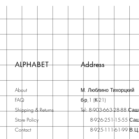
ALPHABET
Address
About
М. Люблино Тихорцкий
FAQ
б-р,1 (К-21)
Shipping & Returns
Tel: 8-903-663-28-88 Са
Store Policy
8-926-251-15-55 Са
Contact
8-925-111-61-99 В.Ц