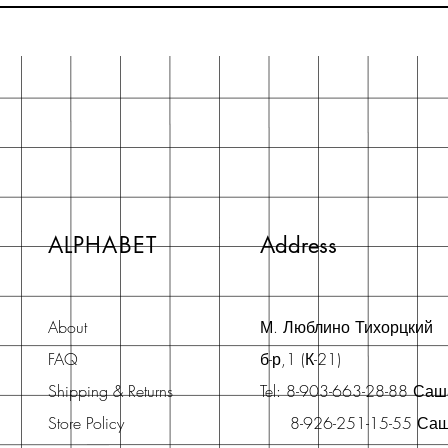
ALPHABET
Address
About
М. Люблино Тихорцкий
FAQ
б-р,1 (К-21)
Shipping & Returns
Tel: 8-903-663-28-88 Са
Store Policy
8-926-251-15-55 Са